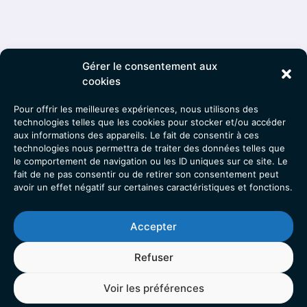
Gérer le consentement aux
Nous Contacter
cookies
Pour offrir les meilleures expériences, nous utilisons des
Adresse :
Clinique Ligne Bleue, Bâtiment ARC EN CIEL, RDC,
technologies telles que les cookies pour stocker et/ou accéder
11 Av. du Rose Poirier, 88000 Épinal
aux informations des appareils. Le fait de consentir à ces
technologies nous permettra de traiter des données telles que
Téléphone :
06 48 88 80 00
le comportement de navigation ou les ID uniques sur ce site. Le
Email :
docteur.moline@icloud.com
fait de ne pas consentir ou de retirer son consentement peut
avoir un effet négatif sur certaines caractéristiques et fonctions.
Le Cabinet
Accepter
À propos
Pathologies
Refuser
Traitements
Contact
Voir les préférences
Informations