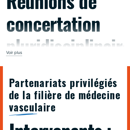
Réunions de
concertation
pluridisciplinair
Voir plus
(RCP)
Partenariats privilégiés
Dans des cas complexes ou inhabituels le docteur Thibault
de la filière de médecine
Moliné peut avoir recours à une RCP.
Les réunions de
concertation pluridisciplinaire (RCP) regroupent des
vasculaire
professionnels de santé de différentes
disciplines dont les
compétences sont indispensables pour prendre une décision
accordant aux patients la meilleure prise en charge en
fonction de l’état de la science. Au cours des RCP, les