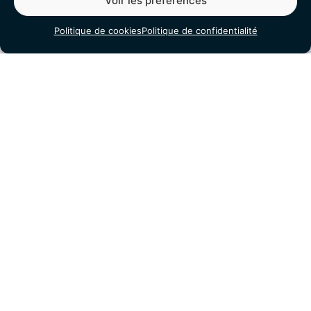
Voir les préférences
11 Av. du Rose Poirier, 88000 Épinal
Téléphone :
06 48 88 80 00
Politique de cookies
Politique de confidentialité
Email :
docteur.moline@icloud.com
Le Cabinet
À propos
Pathologies
Traitements
Contact
Informations
Mentions légales
Politique de confidentialité
Politique de cookies (UE)
©
Angiologue Epinal
2026 | Site internet réalisé par l’agence
web
Hé-site pas