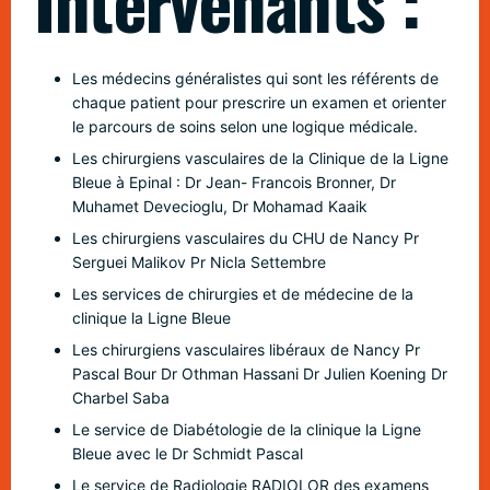
Intervenants :
dossiers des patients sont discutés de façon collégiale. La
décision prise est tracée, puis est soumise et expliquée au
patient.
Les médecins généralistes qui sont les référents de
Le docteur Thibault Moliné travaille souvent avec des
chaque patient pour prescrire un examen et orienter
médecins vasculaire diplômés sous forme de contrat de
le parcours de soins selon une logique médicale.
remplacement, de contrat de collaboration ou de contrat de
Les chirurgiens vasculaires de la Clinique de la Ligne
médecin assistant.
Il a pu travailler en étroite collaboration
Bleue à Epinal : Dr Jean- Francois Bronner, Dr
avec les médecins suivants :
Muhamet Devecioglu, Dr Mohamad Kaaik
Dr Thomas Foret, Dr Alix krafft-Gigleux, Dr Arnaud Morettini,
Les chirurgiens vasculaires du CHU de Nancy Pr
Dr Katia Salloum, Dr Piotr Zieminski, Dr Pauline Martinez, Dr
Serguei Malikov Pr Nicla Settembre
Emilie Dauphin, Dr Cécile Eck, Dr Marion Gresser, Dr Mélanie
Les services de chirurgies et de médecine de la
Amiot, Dr Marine Escolano, Dr Haroun Benayad.
clinique la Ligne Bleue
Les chirurgiens vasculaires libéraux de Nancy Pr
Pascal Bour Dr Othman Hassani Dr Julien Koening Dr
Charbel Saba
Le service de Diabétologie de la clinique la Ligne
Bleue avec le Dr Schmidt Pascal
Le service de Radiologie RADIOLOR des examens