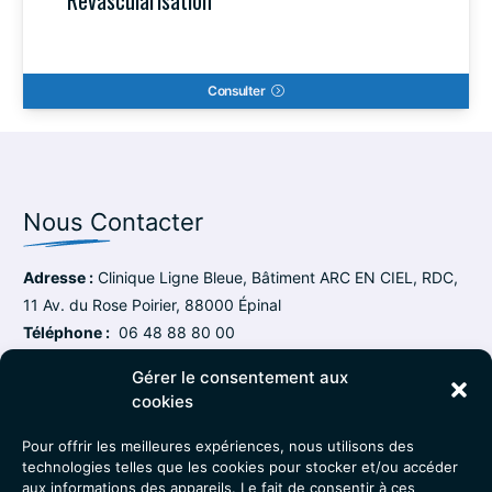
Consulter
Nous Contacter
Adresse :
Clinique Ligne Bleue, Bâtiment ARC EN CIEL, RDC,
11 Av. du Rose Poirier, 88000 Épinal
Téléphone :
06 48 88 80 00
Email :
docteur.moline@icloud.com
Gérer le consentement aux
cookies
Le Cabinet
Pour offrir les meilleures expériences, nous utilisons des
À propos
technologies telles que les cookies pour stocker et/ou accéder
Pathologies
aux informations des appareils. Le fait de consentir à ces