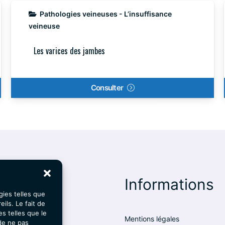
Pathologies veineuses - L’insuffisance
veineuse
Les varices des jambes
Consulter
binet
Informations
gies telles que
ils. Le fait de
s telles que le
Mentions légales
de ne pas