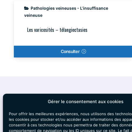
Pathologies veineuses - L’insuffisance
veineuse
Les varicosités – télangiectasies
Consulter
Gérer le consentement aux cookies
Nous Contacter
Le Ca
Pour offrir les meilleures expériences, nous utilisons des technolo
les cookies pour stocker et/ou accéder aux informations des appare
Adresse :
Clinique Ligne Bleue, Bâtiment
consentir à ces technologies nous permettra de traiter des donnée
À propos
comportement de navigation ou les ID uniques sur ce site. Le fait 
ARC EN CIEL, RDC, 11 Av. du Rose Poirier,