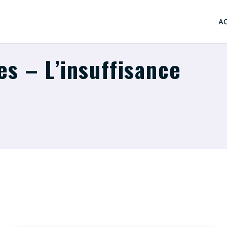
AC
s – L’insuffisance